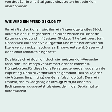
von draußen in eine Stallgasse einzutreten, hat sein Klon
übernommen.
WIE WIRD EIN PFERD GEKLONT?
Um ein Pferd zu klonen, wird ihm ein fingernagelgroßes Stück
Haut aus der Brust gestanzt. Die Zellen werden im Labor als
Kultur angelegt und in flüssigem Stickstoff tiefgefroren. Zum
Klonen wird die Konserve aufgetaut und mit einer entkernten
Eizelle verschmolzen, sodass ein Embryo entsteht. Dieser wird
dann einer Leihstute eingesetzt.
Das hört sich einfach an, doch die meisten Klon-Versuche
scheitern. Der Embryo verkümmert oder es kommt zu
Frühgeburten. Für diese hohe Fehlerquote werden sogenannte
Imprinting-Defekte verantwortlich gemacht. Das heißt, dass
die Prägung (imprinting) der Gene falsch abläuft. Denn ein
Embryo, der im Reagenzglas erzeugt wird, ist anderen
Bedingungen ausgesetzt, als einer, der in der Gebärmutter
heranwächst.