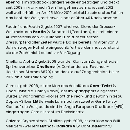
ebenfalls im Studbook Zangersheide eingetragen und deckt
seit 2008 in Frankreich. Sein Tiefgefriersperma ist seit 2012
weltweit erhältlich. Am 25. März 2010 erblickte sein erstes Fohlen
das Licht der Welt, mittlerweile hat er über 40 Nachkommen.
Poetin 1 und Poetin 2, geb. 2007, sind zwei Klone der Dressur-
Weltmeisterin
Poetin
(v. Sandro Hit/Brentano), die mit einem
Auktionspreis von 2,5 Millionen Euro zum teuersten
Dressurpferd aller Zeiten wurde. Da sie bereits im Alter von 8
Jahren wegen Hufrehe eingeschläfert werden musste, stand
sie der Zucht nicht selbst zur Verfügung.
Chellano Alpha Z, geb. 2008, war der Klon vom Zangersheider
Spitzenvererber
Chellano I
(v. Contender a.d. Fayence –
Holsteiner Stamm 6879) und deckte auf Zangersheide, bis er
2019 an einer Kolik einging.
Gemini, geb. 2008, ist der Klon des Vollblüters
Gem-Twist
(v.
Good Twist a.d. Coldly Noble), der im Springsport eingesetzt
wurde. Er war dreimal »Horse oft the Year« und gewann in Seoul
Doppel-Silber. Mittlerweile kam noch ein zweiter Gem-Twist-
Klon auf die Welt, beide sind im Anglo European Studbook (AES)
eingetragen. Gemini steht im Deckeinsatz.
Calvaro-Cryozootech-Stallion, geb. 2008, ist der Klon von Willi
Melligers »weißem Mythos«
Calvaro V
(v. Cantus/Merano).