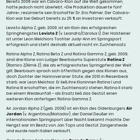
Bereits 2006 war ein Calvaro-Klon auf die Welt gekommen,
hatte jedoch nicht überlebt. »Die Produktion dauerte fünf
Jahre«, resümierte sein Erschaffer Dr. Eric Palmer. Der Calvaro-
Klon war bei Geburt bereits zu 25 % an Investoren verkauft.
Levisto Alpha Z, geb. 2009, ist ein Klon des erfolgreichen
Springhengstes
Levisto Z
(v. Leandro/Carolus I). Der Holsteiner
ist unter Leon Melchiors Tochter Judy-Ann im Springsport
erfolgreich und steht deshalb aktuell nicht im Zuchteinsatz.
Ratina Alpha Z, Ratina Beta Z und Ratina Gamma Z, geb. 2009,
sind drei Klone von Ludger Beerbaums Superstute
Ratina Z
(Ramiro Z/Almè Z), die als erfolgreichstes Springpferd der Welt
gilt. Beerbaum sprach sich öffentlich gegen das Klonen aus,
doch Züchter der Hannoveraner Stute, die 2010 in Riesenbeck
starb, war Leon Melchior. Er ließ ihre Kloninnen Ratina I und
Ratina III erschaffen, die im Zuchteinsatz stehen. Ratina II starb
bei einem Weideunfall – als Ersatz ließ das Gestüt einen
weiteren Klon anfertigen: Ratina Gamma Z.
Air Jordan Alpha Z (geb. 2009) ist ein Klon des Oldenburgers
Air
Jordan
(v. Argentinus/Matador), der Daniel Deußer im
internationalen Springsport über Nacht bekannt machte. Der
Hengst war im Besitz von Jan Tops und Gestüt Zangersheide
und wurde nach Italien verkauft.