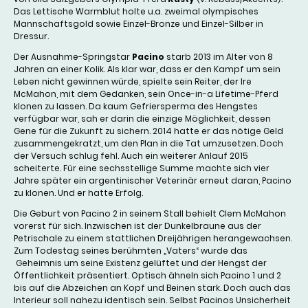
Das Lettische Warmblut holte u.a. zweimal olympisches
Mannschaftsgold sowie Einzel-Bronze und Einzel-Silber in
Dressur.
Der Ausnahme-Springstar
Pacino
starb 2013 im Alter von 8
Jahren an einer Kolik. Als klar war, dass er den Kampf um sein
Leben nicht gewinnen würde, spielte sein Reiter, der Ire
McMahon, mit dem Gedanken, sein Once-in-a Lifetime-Pferd
klonen zu lassen. Da kaum Gefriersperma des Hengstes
verfügbar war, sah er darin die einzige Möglichkeit, dessen
Gene für die Zukunft zu sichern. 2014 hatte er das nötige Geld
zusammengekratzt, um den Plan in die Tat umzusetzen. Doch
der Versuch schlug fehl. Auch ein weiterer Anlauf 2015
scheiterte. Für eine sechsstellige Summe machte sich vier
Jahre später ein argentinischer Veterinär erneut daran, Pacino
zu klonen. Und er hatte Erfolg.
Die Geburt von Pacino 2 in seinem Stall behielt Clem McMahon
vorerst für sich. Inzwischen ist der Dunkelbraune aus der
Petrischale zu einem stattlichen Dreijährigen herangewachsen.
Zum Todestag seines berühmten „Vaters“ wurde das
Geheimnis um seine Existenz gelüftet und der Hengst der
Öffentlichkeit präsentiert. Optisch ähneln sich Pacino 1 und 2
bis auf die Abzeichen an Kopf und Beinen stark. Doch auch das
Interieur soll nahezu identisch sein. Selbst Pacinos Unsicherheit