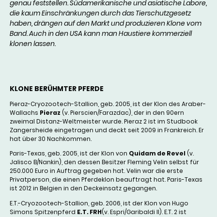
genau feststellen. Südamerikanische und asiatische Labore,
die kaum Einschränkungen durch das Tierschutzgesetz
haben, drängen auf den Markt und produzieren Klone vom
Band. Auch in den USA kann man Haustiere kommerziell
klonen lassen.
KLONE BERÜHMTER PFERDE
Pieraz-Cryozootech-Stallion, geb. 2005, ist der Klon des Araber-
Wallachs
Pieraz
(v. Pierscien/Farazdac), der in den 90ern
zweimal Distanz-Weltmeister wurde. Pieraz 2 ist im Studbook
Zangersheide eingetragen und deckt seit 2009 in Frankreich. Er
hat über 30 Nachkommen.
Paris-Texas, geb. 2005, ist der Klon von
Quidam de Revel
(v.
Jalisco B/Nankin), den dessen Besitzer Fleming Velin selbst für
250.000 Euro in Auftrag gegeben hat. Velin war die erste
Privatperson, die einen Pferdeklon beauftragt hat. Paris-Texas
ist 2012 in Belgien in den Deckeinsatz gegangen.
E.T.-Cryozootech-Stallion, geb. 2006, ist der Klon von Hugo
Simons Spitzenpferd
E.T. FRH
(v. Espri/Garibaldi II). E.T. 2 ist