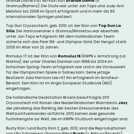
Grande Dame II ist ein Klon von
Grande Dame
(v.
Grannus/Ramino). Die Stute war unter Jan Tops und Judy-Ann
Melchior bis 2008 im Sport erfolgreich und in mehr als 60
internationalen Springen platziert.
Top Gun Cryozootech, geb. 2010, ist der Klon von
Top Gun La
Silla
. Der Hannoveraner v. Grannus/Winnetou war ebenfalls
unter Jan Tops erfolgreich. Mit dem holländischen Team
sicherte sich das Paar EM- und Olympia-Gold. Der Hengst starb
2005 im Alter von 23 Jahren.
Romulus 17 ist der Klon von
Romulus 16
(KWPN v. Armstrong a.d.
Warina), der unter Charles Damian von 1998 bis 2004 im
britischen Spring-Team erfolgreich war und in die Vorauswahl
für die Olympischen Spiele in Sidney kam. Seine jetzige
Besitzerin Julia Harrison Lee ritt ihn erfolgreich im Amateur-
Bereich. Sein Klon ist im Anglo European Studbook (AES)
eingetragen.
Die holländische Deckstation Broere beauftragte 2011
Cryozootech mit Klonen des Niederländischen Warmbluts
Jazz
,
der jahrelang das Ranking der besten Dressurvererber des
Weltzuchtverbandes anführte. 2012 kamen zwei gesunde
Fuchshengste zur Welt, die im KWPN-Stutbuch eingetragen sind.
Rusty Klon 1 und Rusty Klon 2, geb. 2012, sind die Reproduktionen
von Ulla Salzgebers Olympia-Pferd
Rusty
(v. Rebuss/Akcents).